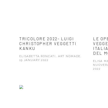
TRICOLORE 2022- LUIGI
LE OP
CHRISTOPHER VEGGETTI
VEGGE
KANKU
ITALI
DEL 
ELISABETTA RONCATI, ART NOMADE,
19 JANUARY 2022
ELISA M
NUOVERA
2022