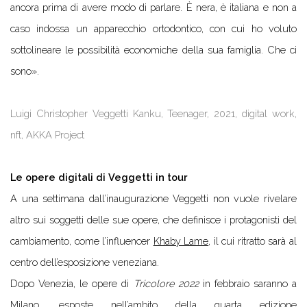
ancora prima di avere modo di parlare. È nera, è italiana e non a
caso indossa un apparecchio ortodontico, con cui ho voluto
sottolineare le possibilità economiche della sua famiglia. Che ci
sono».
Luigi Christopher Veggetti Kanku, Teenager, 2021, digital work,
nft, AKKA Project
Le opere digitali di Veggetti in tour
A una settimana dall’inaugurazione Veggetti non vuole rivelare
altro sui soggetti delle sue opere, che definisce i protagonisti del
cambiamento, come l’influencer
Khaby Lame
, il cui ritratto sarà al
centro dell’esposizione veneziana.
Dopo Venezia, le opere di
Tricolore 2022
in febbraio saranno a
Milano, esposte nell’ambito della quarta edizione