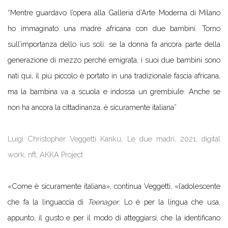
“Mentre guardavo l’opera alla Galleria d’Arte Moderna di Milano
ho immaginato una madre africana con due bambini. Torno
sull’importanza dello ius soli: se la donna fa ancora parte della
generazione di mezzo perché emigrata, i suoi due bambini sono
nati qui, il più piccolo è portato in una tradizionale fascia africana,
ma la bambina va a scuola e indossa un grembiule. Anche se
non ha ancora la cittadinanza, è sicuramente italiana”
Luigi Christopher Veggetti Kanku, Le due madri, 2021, digital
work, nft, AKKA Project
«Come è sicuramente italiana», continua Veggetti, «l’adolescente
che fa la linguaccia di
Teenager
. Lo è per la lingua che usa,
appunto, il gusto e per il modo di atteggiarsi, che la identificano