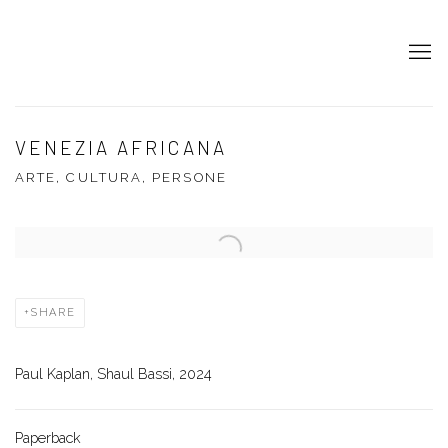
VENEZIA AFRICANA
ARTE, CULTURA, PERSONE
Open a larger version of the following image in a popup:
SHARE
Paul Kaplan, Shaul Bassi, 2024
Paperback