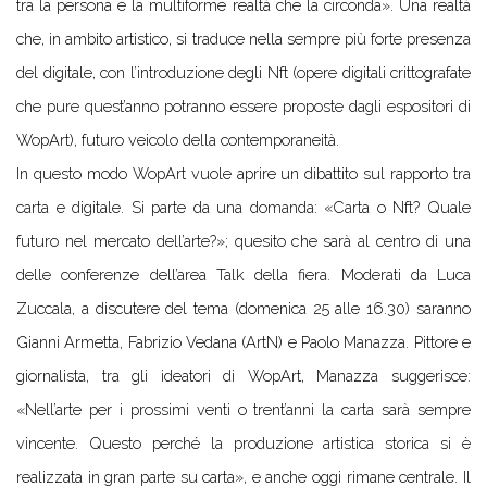
tra la persona e la multiforme realtà che la circonda». Una realtà
che, in ambito artistico, si traduce nella sempre più forte presenza
del digitale, con l’introduzione degli Nft (opere digitali crittografate
che pure quest’anno potranno essere proposte dagli espositori di
WopArt), futuro veicolo della contemporaneità.
In questo modo WopArt vuole aprire un dibattito sul rapporto tra
carta e digitale. Si parte da una domanda: «Carta o Nft? Quale
futuro nel mercato dell’arte?»; quesito che sarà al centro di una
delle conferenze dell’area Talk della fiera. Moderati da Luca
Zuccala, a discutere del tema (domenica 25 alle 16.30) saranno
Gianni Armetta, Fabrizio Vedana (ArtN) e Paolo Manazza. Pittore e
giornalista, tra gli ideatori di WopArt, Manazza suggerisce:
«Nell’arte per i prossimi venti o trent’anni la carta sarà sempre
vincente. Questo perché la produzione artistica storica si è
realizzata in gran parte su carta», e anche oggi rimane centrale. Il