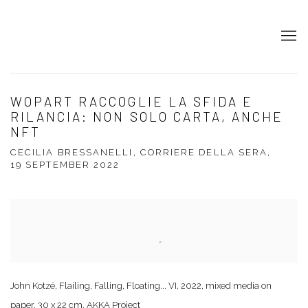
WOPART RACCOGLIE LA SFIDA E
RILANCIA: NON SOLO CARTA, ANCHE
NFT
CECILIA BRESSANELLI, CORRIERE DELLA SERA,
19 SEPTEMBER 2022
Open a larger version of the following image in a popup:
John Kotzé, Flailing, Falling, Floating... VI, 2022, mixed media on
paper, 30 x 22 cm, AKKA Project