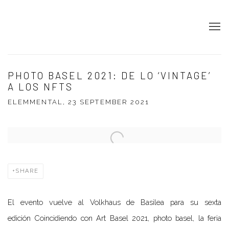
PHOTO BASEL 2021: DE LO ‘VINTAGE’
A LOS NFTS
ELEMMENTAL, 23 SEPTEMBER 2021
Open a larger version of the following image in a popup:
SHARE
El evento vuelve al Volkhaus de Basilea para su sexta
edición Coincidiendo con Art Basel 2021, photo basel, la feria