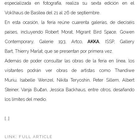
especializada en fotografía, realiza su sexta edición en el
Voklhaus de Basilea del 21 al 26 de septiembre.
En esta ocasión, la feria reúne cuarenta galerías, de dieciséis
países, incluyendo
Robert Morat
,
Migrant Bird Space
,
Gowen
Contemporary
,
Galerie 193
,
Artco
,
AKKA
,
ISSP
,
Gallery
Bart
,
Thierry Marlat
, que se presentan por primera vez.
Además de poder consultar las obras de la feria en línea, los
visitantes podrán ver obras de artistas como
Thandiwe
Muriu
,
Isabelle Wenzel
,
Nikita Teryoshin
,
Peter Sillem
,
Albert
Steiner
,
Vanja Bučan
,
Jessica Backhaus
, entre otros, desafiando
los límites del medio.
[...]
LINK: FULL ARTICLE