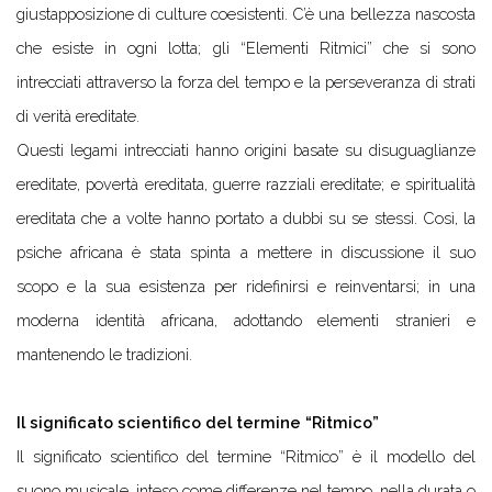
giustapposizione di culture coesistenti. C’è una bellezza nascosta
che esiste in ogni lotta; gli “Elementi Ritmici” che si sono
intrecciati attraverso la forza del tempo e la perseveranza di strati
di verità ereditate.
Questi legami intrecciati hanno origini basate su disuguaglianze
ereditate, povertà ereditata, guerre razziali ereditate; e spiritualità
ereditata che a volte hanno portato a dubbi su se stessi. Così, la
psiche africana è stata spinta a mettere in discussione il suo
scopo e la sua esistenza per ridefinirsi e reinventarsi; in una
moderna identità africana, adottando elementi stranieri e
mantenendo le tradizioni.
Il significato scientifico del termine “Ritmico”
Il significato scientifico del termine “Ritmico” è il modello del
suono musicale, inteso come differenze nel tempo, nella durata o